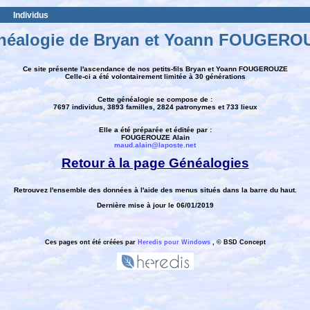
Individus
néalogie de Bryan et Yoann FOUGERO
Ce site présente l'ascendance de nos petits-fils Bryan et Yoann FOUGEROUZE
Celle-ci a été volontairement limitée à 30 générations
Cette généalogie se compose de :
7697 individus, 3893 familles, 2824 patronymes et 733 lieux
Elle a été préparée et éditée par :
FOUGEROUZE Alain
maud.alain@laposte.net
Retour à la page Généalogies
Retrouvez l'ensemble des données à l'aide des menus situés dans la barre du haut.
Dernière mise à jour le 06/01/2019
Ces pages ont été créées par
Heredis pour Windows
, © BSD Concept